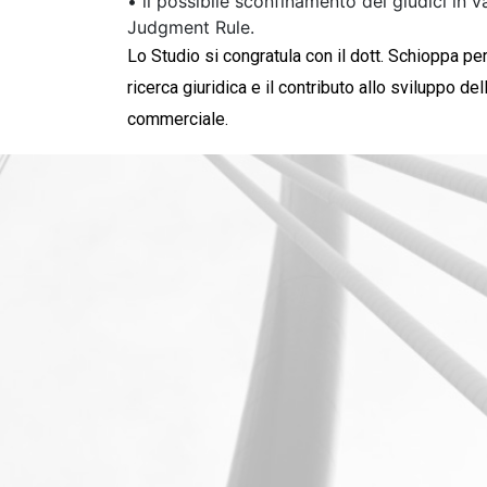
•
il possibile
sconfinamento
dei giudici in v
Judgment
Rule
.
Lo Studio si congratula con il dott. Schioppa pe
ricerca giuridica e il contributo allo sviluppo de
commerciale.