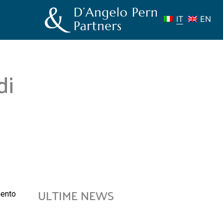
IT
EN
di
ULTIME NEWS
mento