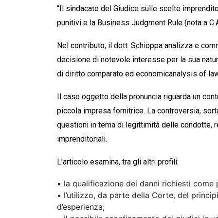
“Il sindacato del Giudice sulle scelte imprendito
punitivi e la
Business
Judgment
Rule
(nota a C
Nel contributo, il dott. Schioppa analizza e co
decisione di notevole interesse per la sua natu
di diritto comparato ed
economic
analysis
of
la
Il caso oggetto della pronuncia riguarda un contr
piccola impresa fornitrice. La controversia, sort
questioni in tema di
legittimità delle condotte, 
imprenditoriali
.
L’articolo esamina, tra gli altri profili:
•
la qualificazione dei
danni richiesti
come po
•
l’utilizzo, da parte della Corte, del princi
d’esperienza;