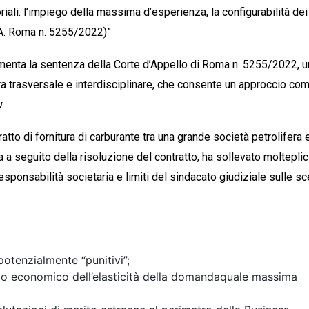
riali: l’impiego della massima d’esperienza, la configurabilità dei
.A. Roma n. 5255/2022)”
mmenta la sentenza della
Corte d’Appello di Roma n. 5255/2022
, 
ra
trasversale e interdisciplinare
, che consente un approccio co
w
.
atto di fornitura di carburante tra una grande società petrolifera 
a a seguito della risoluzione del contratto, ha sollevato molteplic
responsabilità societaria e limiti del sindacato giudiziale sulle sc
tenzialmente “punitivi”;
pio economico dell’
elasticità della domanda
quale massima