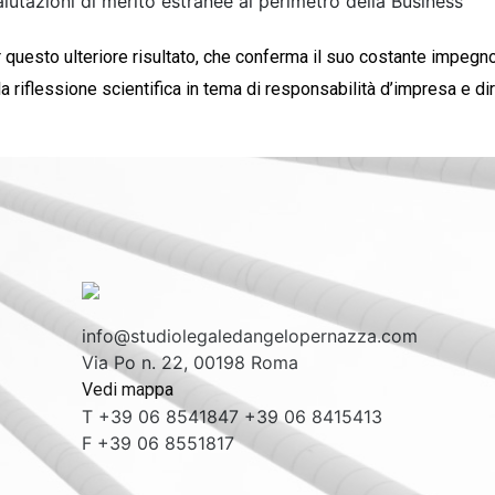
alutazioni di merito estranee al perimetro della
Business
r questo ulteriore risultato, che conferma il suo costante impegno
lla riflessione scientifica in tema di responsabilità d’impresa e dir
info@studiolegaledangelopernazza.com
Via Po n. 22, 00198 Roma
Vedi mappa
T +39 06 8541847 +39 06 8415413
F +39 06 8551817