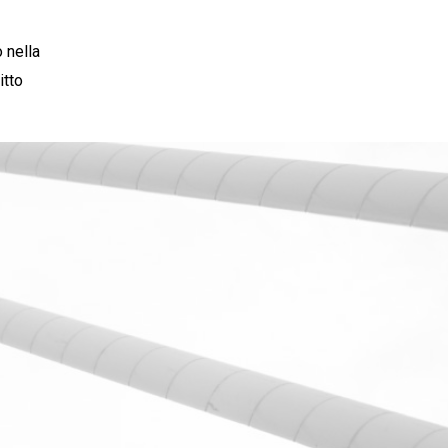
 nella
itto