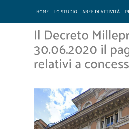
Skip
to
HOME
LO STUDIO
AREE DI ATTIVITÀ
P
content
Il Decreto Mille
30.06.2020 il pa
relativi a conces