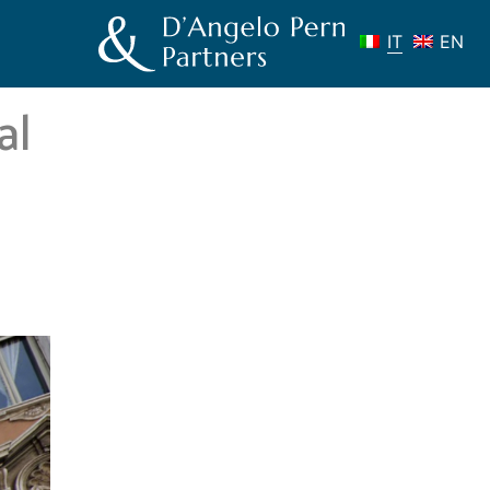
IT
EN
al